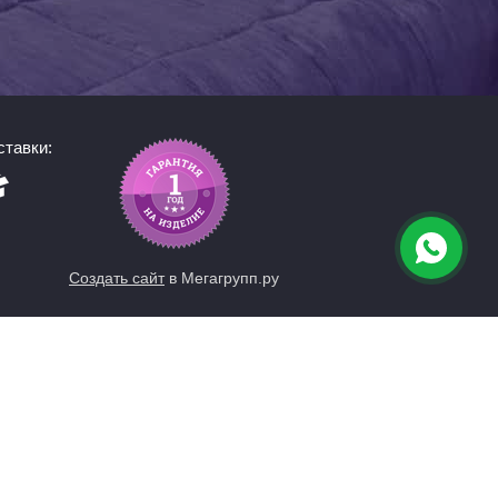
тавки:
Создать сайт
в Мегагрупп.ру