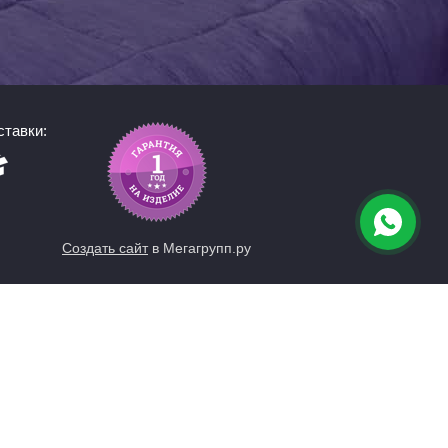
тавки:
Создать сайт
в Мегагрупп.ру